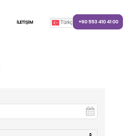
+90 553 410 41 00
İLETİŞİM
Türkçe
a