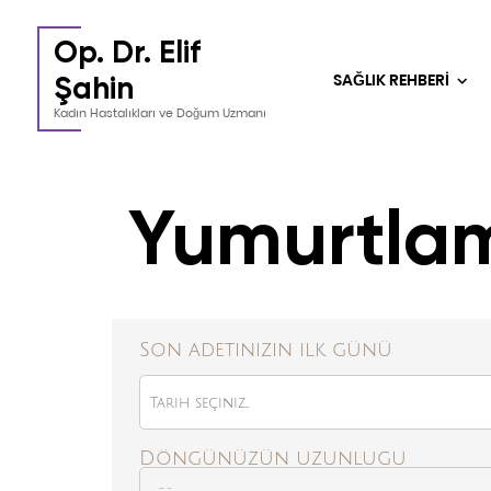
Op. Dr. Elif
SAĞLIK REHBERİ
Şahin
Kadın Hastalıkları ve Doğum Uzmanı
Yumurtla
Son adetinizin ilk günü
Döngünüzün uzunlugu