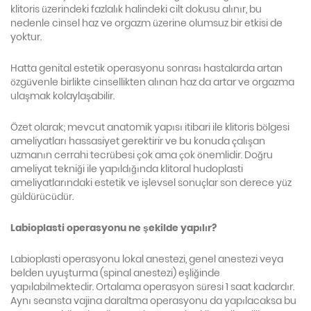
klitoris üzerindeki fazlalık halindeki cilt dokusu alınır, bu
nedenle cinsel haz ve orgazm üzerine olumsuz bir etkisi de
yoktur.
Hatta genital estetik operasyonu sonrası hastalarda artan
özgüvenle birlikte cinsellikten alınan haz da artar ve orgazma
ulaşmak kolaylaşabilir.
Özet olarak; mevcut anatomik yapısı itibari ile klitoris bölgesi
ameliyatları hassasiyet gerektirir ve bu konuda çalışan
uzmanın cerrahi tecrübesi çok ama çok önemlidir. Doğru
ameliyat tekniği ile yapıldığında klitoral hudoplasti
ameliyatlarındaki estetik ve işlevsel sonuçlar son derece yüz
güldürücüdür.
Labioplasti operasyonu ne şekilde yapılır?
Labioplasti operasyonu lokal anestezi, genel anestezi veya
belden uyuşturma (spinal anestezi) eşliğinde
yapılabilmektedir. Ortalama operasyon süresi 1 saat kadardır.
Aynı seansta vajina daraltma operasyonu da yapılacaksa bu