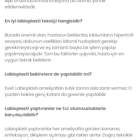
ilişki sırasında konsantrasyonu da olumlu yönde
etkilemektedir.
En iyi labioplasti tekniği hangisidir?
Burada önemli olan; hastanın beklentisi, labiumların hipertrofi
seviyesi, dokunun özellikleri, klitoral hudoplasti gerekip
gerekmeyeceği ve eş zamanlı başka bir işlem yapılıp
yapılmayacağıdır. Tüm bu faktörler ışığında, hasta için en
uygun teknik belirlenir.
Labioplasti bakirelere de yapılabilir mi?
Evet. Labioplasti ameliyatları kızlık zarına asla zarar vermez. O
yüzden bakire genç kızlara da güvenle yapılabilir.
Labioplasti yaptıranlar ne tür olumsuzluklarla
karşılaşılabilir?
Labioplasti yaptıranlar her ameliyatta görülen kanama,
enfeksiyon, dikişlerin açılması gibi riskler alırlar. Doğru teknikle