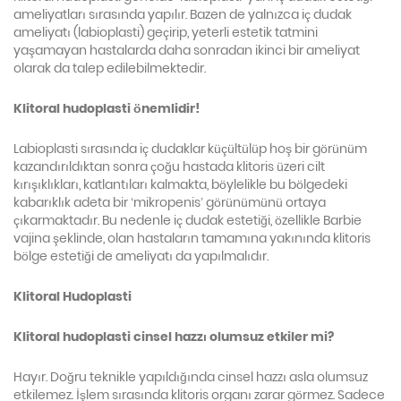
ameliyatları sırasında yapılır. Bazen de yalnızca iç dudak
ameliyatı (labioplasti) geçirip, yeterli estetik tatmini
yaşamayan hastalarda daha sonradan ikinci bir ameliyat
olarak da talep edilebilmektedir.
Klitoral hudoplasti önemlidir!
Labioplasti sırasında iç dudaklar küçültülüp hoş bir görünüm
kazandırıldıktan sonra çoğu hastada klitoris üzeri cilt
kırışıklıkları, katlantıları kalmakta, böylelikle bu bölgedeki
kabarıklık adeta bir ‘mikropenis’ görünümünü ortaya
çıkarmaktadır. Bu nedenle iç dudak estetiği, özellikle Barbie
vajina şeklinde, olan hastaların tamamına yakınında klitoris
bölge estetiği de ameliyatı da yapılmalıdır.
Klitoral Hudoplasti
Klitoral hudoplasti cinsel hazzı olumsuz etkiler mi?
Hayır. Doğru teknikle yapıldığında cinsel hazzı asla olumsuz
etkilemez. İşlem sırasında klitoris organı zarar görmez. Sadece