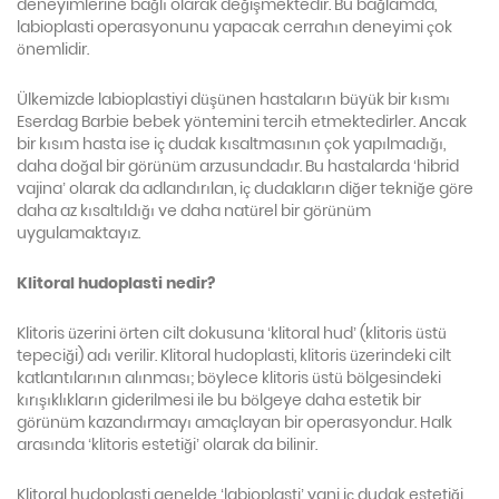
deneyimlerine bağlı olarak değişmektedir. Bu bağlamda,
labioplasti operasyonunu yapacak cerrahın deneyimi çok
önemlidir.
Ülkemizde labioplastiyi düşünen hastaların büyük bir kısmı
Eserdag Barbie bebek yöntemini tercih etmektedirler. Ancak
bir kısım hasta ise iç dudak kısaltmasının çok yapılmadığı,
daha doğal bir görünüm arzusundadır. Bu hastalarda ‘hibrid
vajina’ olarak da adlandırılan, iç dudakların diğer tekniğe göre
daha az kısaltıldığı ve daha natürel bir görünüm
uygulamaktayız.
Klitoral hudoplasti nedir?
Klitoris üzerini örten cilt dokusuna ‘klitoral hud’ (klitoris üstü
tepeciği) adı verilir. Klitoral hudoplasti, klitoris üzerindeki cilt
katlantılarının alınması; böylece klitoris üstü bölgesindeki
kırışıklıkların giderilmesi ile bu bölgeye daha estetik bir
görünüm kazandırmayı amaçlayan bir operasyondur. Halk
arasında ‘klitoris estetiği’ olarak da bilinir.
Klitoral hudoplasti genelde ‘labioplasti’ yani iç dudak estetiği