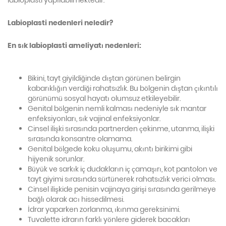
labioplasti yapılabilmektedir.
Labioplasti nedenleri neledir?
En sık labioplasti ameliyatı nedenleri:
Bikini, tayt giyildiğinde dıştan görünen belirgin
kabarıklığın verdiği rahatsızlık. Bu bölgenin dıştan çıkıntılı
görünümü sosyal hayatı olumsuz etkileyebilir.
Genital bölgenin nemli kalması nedeniyle sık mantar
enfeksiyonları, sık vajinal enfeksiyonlar.
Cinsel ilişki sırasında partnerden çekinme, utanma, ilişki
sırasında konsantre olamama.
Genital bölgede koku oluşumu, akıntı birikimi gibi
hijyenik sorunlar.
Büyük ve sarkık iç dudakların iç çamaşırı, kot pantolon ve
tayt giyimi sırasında sürtünerek rahatsızlık verici olması.
Cinsel ilişkide penisin vajinaya girişi sırasında gerilmeye
bağlı olarak acı hissedilmesi.
İdrar yaparken zorlanma, ıkınma gereksinimi.
Tuvalette idrarın farklı yönlere giderek bacakları