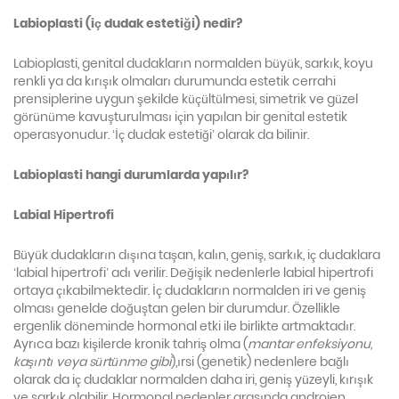
Labioplasti (iç dudak estetiği) nedir?
Labioplasti, genital dudakların normalden büyük, sarkık, koyu
renkli ya da kırışık olmaları durumunda estetik cerrahi
prensiplerine uygun şekilde küçültülmesi, simetrik ve güzel
görünüme kavuşturulması için yapılan bir genital estetik
operasyonudur. ‘İç dudak estetiği’ olarak da bilinir.
Labioplasti hangi durumlarda yapılır?
Labial Hipertrofi
Büyük dudakların dışına taşan, kalın, geniş, sarkık, iç dudaklara
‘labial hipertrofi’ adı verilir. Değişik nedenlerle labial hipertrofi
ortaya çıkabilmektedir. İç dudakların normalden iri ve geniş
olması genelde doğuştan gelen bir durumdur. Özellikle
ergenlik döneminde hormonal etki ile birlikte artmaktadır.
Ayrıca bazı kişilerde kronik tahriş olma (
mantar enfeksiyonu,
kaşıntı veya sürtünme gibi
),ırsi (genetik) nedenlere bağlı
olarak da iç dudaklar normalden daha iri, geniş yüzeyli, kırışık
ve sarkık olabilir. Hormonal nedenler arasında androjen