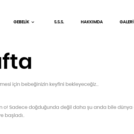
GEBELİK
S.S.S.
HAKKIMDA
GALERİ
afta
si için bebeğinizin keyfini bekleyeceğiz...
n o! Sadece doğduğunda değil daha şu anda bile dünya
 başladı..