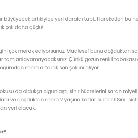
 büyüyecek artıkiyice yeri daraldı tabi.. Hareketleri bu n
ık çok daha güçlü!
ngini çok merak ediyorsunuz. Maalesef bunu doğduktan son
 tam anlayamayacaksınız. Çünkü gözün renkli tabakası ol
ğumdan sonra artarak son şeklini alıyor.
dokusu da oldukça olgunlaştı, sinir hücrelerini saran miyeli
ladı ve doğduktan sonra 2 yaşına kadar sürecek.Sinir sis
n yeri olacak.
or?