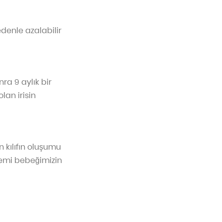
edenle azalabilir
ra 9 aylık bir
an irisin
n kılıfın oluşumu
temi bebeğimizin