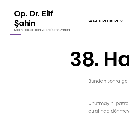
Op. Dr. Elif
SAĞLIK REHBERİ
Şahin
Kadın Hastalıkları ve Doğum Uzmanı
38. H
Bundan sonra gelme
Unutmayın; patro
etrafında dönmeye