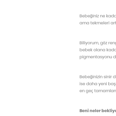
Bebeğiniz ne kadar
ama tekmeleri art
Biliyorum, göz re
bebek olana kadar
pigmentasyonu do
Bebeğinizin sinir 
ise daha yeni baş
en geç tamamlana
Beni neler bekliy