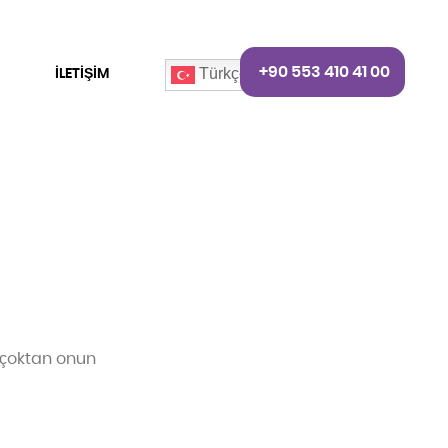
+90 553 410 41 00
İLETİŞİM
Türkçe
 çoktan onun