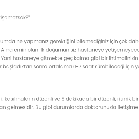
tişemezsek?”
doğumda ne yapmanız gerektiğini bilemediğiniz için çok da
iz. Ama emin olun ilk doğumun siz hastaneye yetişemeyeceğ
 Yani hastaneye gitmekte geç kalma gibi bir ihtimalinizin 
 başladıktan sonra ortalama 6-7 saat sürebileceği için ye
i, kasılmaların düzenli ve 5 dakikada bir düzenli, ritmik bir
an gelmesidir. Bu gibi durumlarda doktorunuzla iletişim